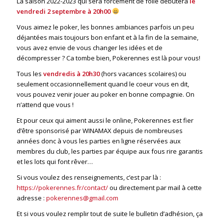
La saison 2022-2023 qui sera forcément de folie débutera
le
vendredi 2 septembre à 20h00
Vous aimez le poker, les bonnes ambiances parfois un peu
déjantées mais toujours bon enfant et à la fin de la semaine,
vous avez envie de vous changer les idées et de
décompresser ? Ca tombe bien, Pokerennes est là pour vous!
Tous les
vendredis à 20h30
(hors vacances scolaires) ou
seulement occasionnellement quand le coeur vous en dit,
vous pouvez venir jouer au poker en bonne compagnie. On
n’attend que vous !
Et pour ceux qui aiment aussi le online, Pokerennes est fier
d’être sponsorisé par WINAMAX depuis de nombreuses
années donc à vous les parties en ligne réservées aux
membres du club, les parties par équipe aux fous rire garantis
et les lots qui font rêver…
Si vous voulez des renseignements, c’est par là :
https://pokerennes.fr/contact/
ou directement par mail à cette
adresse :
pokerennes@gmail.com
Et si vous voulez remplir tout de suite le bulletin d’adhésion, ça