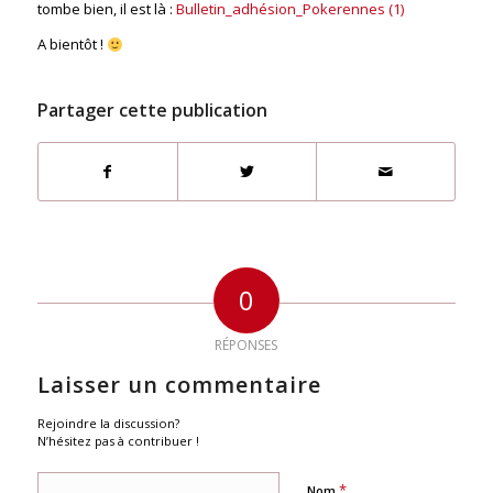
tombe bien, il est là :
Bulletin_adhésion_Pokerennes (1)
A bientôt !
Partager cette publication
0
RÉPONSES
Laisser un commentaire
Rejoindre la discussion?
N’hésitez pas à contribuer !
*
Nom