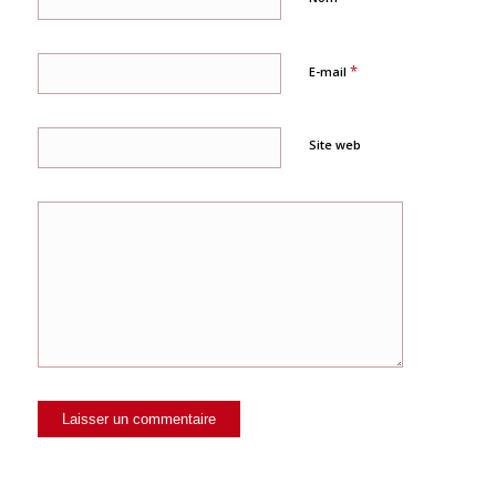
*
E-mail
Site web