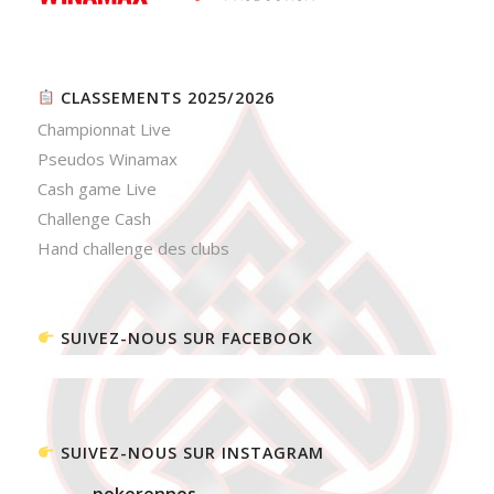
CLASSEMENTS 2025/2026
Championnat Live
Pseudos Winamax
Cash game Live
Challenge Cash
Hand challenge des clubs
SUIVEZ-NOUS SUR FACEBOOK
SUIVEZ-NOUS SUR INSTAGRAM
pokerennes