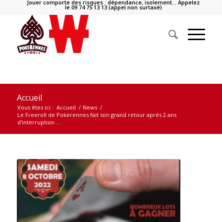
Jouer comporte des risques : dépendance, isolement… Appelez
le 09 74 75 13 13 (appel non surtaxé)
Accueil
Vous êtes ici :
Accueil
/
News
/
Le Freeroll de Pokerennes fait son grand retour après 2 ans
d’interruption ...