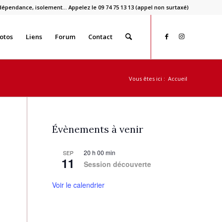
dépendance, isolement… Appelez le 09 74 75 13 13 (appel non surtaxé)
otos
Liens
Forum
Contact
Vous êtes ici :
Accueil
Évènements à venir
20 h 00 min
SEP
11
Session découverte
Voir le calendrier