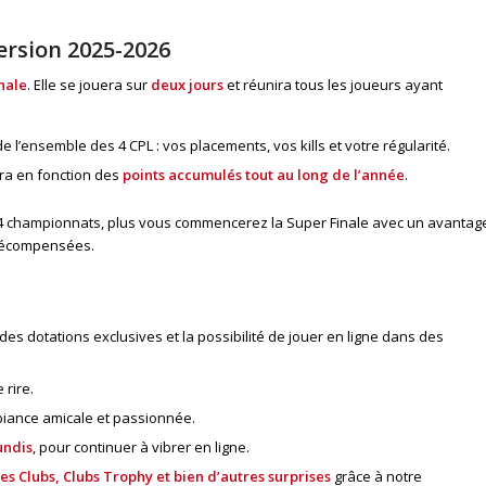
version 2025-2026
nale
. Elle se jouera sur
deux jours
et réunira tous les joueurs ayant
l’ensemble des 4 CPL : vos placements, vos kills et votre régularité.
era en fonction des
points accumulés tout au long de l’année
.
es 4 championnats, plus vous commencerez la Super Finale avec un avantag
 récompensées.
e des dotations exclusives et la possibilité de jouer en ligne dans des
 rire.
iance amicale et passionnée.
undis
, pour continuer à vibrer en ligne.
es Clubs, Clubs Trophy et bien d’autres surprises
grâce à notre