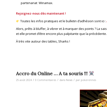
partenariat Winamax.
Rejoignez-nous dès maintenant !
Toutes les infos pratiques et le bulletin d’adhésion sont ici :
Alors, prêts à bluffer, à vibrer et à marquer des points ? La 
et elle promet d’être encore plus palpitante que la précédente.
À très vite autour des tables, Sharks !
Accro du Online … A ta souris !!!
/
/
/
25 août 2024
0 Commentaires
dans
News
par
pokerennes