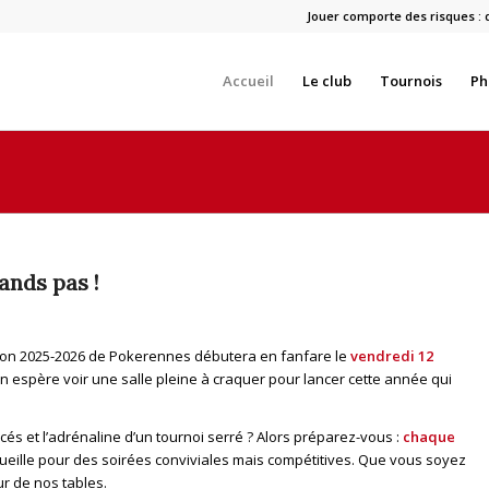
Jouer comporte des risques : 
Accueil
Le club
Tournois
Ph
ands pas !
ison 2025-2026 de Pokerennes débutera en fanfare le
vendredi 12
n espère voir une salle pleine à craquer pour lancer cette année qui
acés et l’adrénaline d’un tournoi serré ? Alors préparez-vous :
chaque
ueille pour des soirées conviviales mais compétitives. Que vous soyez
ur de nos tables.