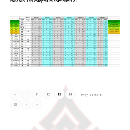
cadeaux. Les compteurs sont remis à 0.
«
‹
11
12
13
14
Page 13 sur 15
15
›
»