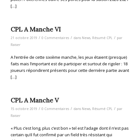
[…]
CPL A Manche VI
/
/
/
21 octobre 2019
0 Commentaires
dans
News
,
Résumé CPL
par
Raiser
A l’entrée de cette sixième manche, les jeux étaient (presque)
faits mais l’important est de participer et surtout de rigoler : 18
joueurs répondirent présents pour cette dernière partie avant
[…]
CPL A Manche V
/
/
/
15 octobre 2019
0 Commentaires
dans
News
,
Résumé CPL
par
Raiser
« Plus c’est long, plus c’est bon » tel est l’adage dont il n’est pas
certain qu’il fut confirmé par un field très résistant qui