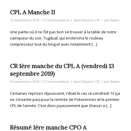
CPL A Manche II
/
/
/
25 septembre 2019
0 Commentaires
dans
Résumé CPL
par
Raiser
Une partie où il ne fût pas bon se trouver à la table de notre
vainqueur du soir, Tugdual, qui enclencha le rouleau
compresseur tout du long et avec notamment […]
CR 1ère manche du CPL A (vendredi 13
septembre 2019)
/
/
/
16 septembre 2019
0 Commentaires
dans
Résumé CPL
par
Raiser
Certaines reprises réjouissent, c’était le cas ce vendredi 13 (ça
ne s’invente pas) pour la rentrée de Pokerennes et le premier
CPL de l’année. C’est donc joyeusement que chacun a […]
Résumé 1ère manche CPO A