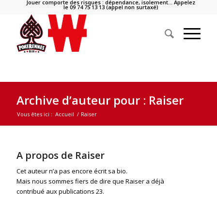
Jouer comporte des risques : dépendance, isolement… Appelez
le 09 74 75 13 13 (appel non surtaxé)
Archive d’auteur pour : Raiser
Vous êtes ici :
Accueil
/
Raiser
A propos de
Raiser
Cet auteur n’a pas encore écrit sa bio.
Mais nous sommes fiers de dire que
Raiser
a déjà
contribué aux publications 23.