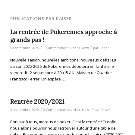
PUBLICATIONS PAR RAISER
La rentrée de Pokerennes approche à
grands pas !
/
/
/
5 septembre 2025
1 Commentaire
dans
News
par
Raiser
Nouvelle saison, nouvelles ambitions, nouveaux défis ! La
saison 2025-2026 de Pokerennes débutera en fanfare le
vendredi 12 septembre à 20h15 à la Maison de Quartier
Francisco Ferrer. On espère […]
Rentrée 2020/2021
/
/
/
3 septembre 2020
0 Commentaires
dans
News
par
Raiser
Bonjour à tous, mordus de poker, C’est la rentrée ! Et enfin
nous allons pouvoir nous retrouver autour d’une table de
poker. Pokerennes ouvre ses portes pour la saison 2020-2021