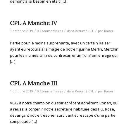
démontra, si besoin en était […]
CPL A Manche IV
/
/
/
9 octobre 2019
0 Commentaires
dans
Résumé CPL
par
Raiser
Partie pour le moins surprenante, avec un certain Raiser
ayant eu recours à la magie de notre figurine Merlin, Merzhin
pour les intimes, afin de contrecarrer un TomTom enragé qui
[…]
CPL A Manche III
/
/
/
1 octobre 2019
0 Commentaires
dans
Résumé CPL
par
Raiser
VGG à notre champion du soir et récent adhérent, Ronan, qui
a réussi à contenir notre secrétaire habituée des HU, Rose,
devançant notre trésorier survivant et rescapé d’une partie
compliquée […]