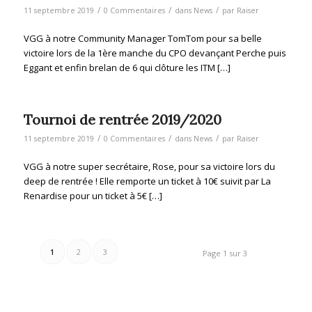
/
/
/
11 septembre 2019
0 Commentaires
dans
News
par
Raiser
VGG à notre Community Manager TomTom pour sa belle
victoire lors de la 1ère manche du CPO devançant Perche puis
Eggant et enfin brelan de 6 qui clôture les ITM […]
Tournoi de rentrée 2019/2020
/
/
/
11 septembre 2019
0 Commentaires
dans
News
par
Raiser
VGG à notre super secrétaire, Rose, pour sa victoire lors du
deep de rentrée ! Elle remporte un ticket à 10€ suivit par La
Renardise pour un ticket à 5€ […]
1
2
3
Page 1 sur 3