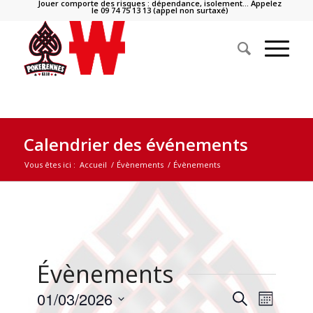
Jouer comporte des risques : dépendance, isolement… Appelez
le 09 74 75 13 13 (appel non surtaxé)
Calendrier des événements
Vous êtes ici :
Accueil
/
Évènements
/
Évènements
Évènements
Naviga
Recherche
01/03/2026
Recherche
Mois
de
et