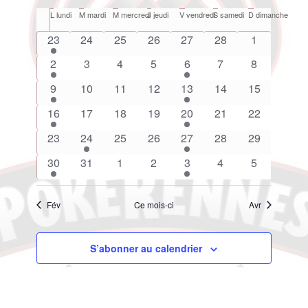
Sélectionnez
vues
navigation
Calendrier
L
lundi
M
mardi
M
mercredi
J
jeudi
V
vendredi
S
samedi
D
dimanche
une
Évène
de
de
date.
2
0
0
0
0
0
0
23
24
25
26
27
28
1
vues
Évènements
évènements
évènements
évènements
évènements
évènements
évènements
évènement
Évènements
1
0
0
0
1
0
0
2
3
4
5
6
7
8
évènement
évènements
évènements
évènements
évènement
évènements
évènement
1
0
0
0
1
0
0
9
10
11
12
13
14
15
évènement
évènements
évènements
évènements
évènement
évènements
évènements
1
0
0
0
1
0
0
16
17
18
19
20
21
22
évènement
évènements
évènements
évènements
évènement
évènements
évènements
0
1
0
0
1
0
0
23
24
25
26
27
28
29
évènements
évènement
évènements
évènements
évènement
évènements
évènements
1
0
0
0
1
0
0
30
31
1
2
3
4
5
évènement
évènements
évènements
évènements
évènement
évènements
évènement
Fév
Ce mois-ci
Avr
S’abonner au calendrier