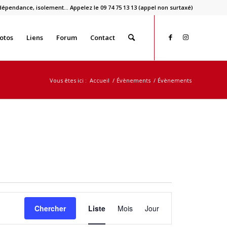
dépendance, isolement… Appelez le 09 74 75 13 13 (appel non surtaxé)
otos
Liens
Forum
Contact
Vous êtes ici :
Accueil
/
Évènements
/
Évènements
Navigation
de
Chercher
Liste
Mois
Jour
vues