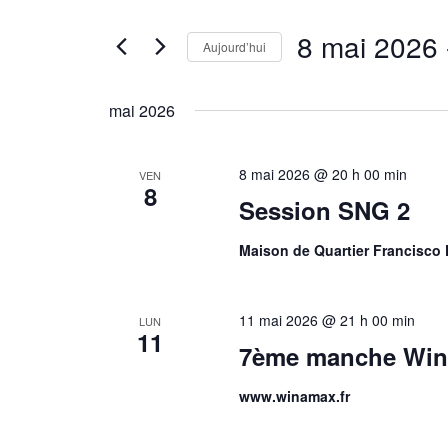
de
Rechercher
vues
8 mai 2026
 
Évènements
Aujourd’hui
Évènements
par
Sélectionnez
mot-
une
clé.
mai 2026
date.
8 mai 2026 @ 20 h 00 min
VEN
8
Session SNG 2
Maison de Quartier Francisco 
11 mai 2026 @ 21 h 00 min
LUN
11
7ème manche Win
www.winamax.fr