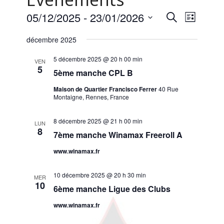
Naviga
Recherche
05/12/2025
 - 
23/01/2026
Recherche
Liste
de
et
Sélectionnez
vues
navigation
décembre 2025
une
Évène
de
date.
vues
5 décembre 2025 @ 20 h 00 min
VEN
5
Évènements
5ème manche CPL B
Maison de Quartier Francisco Ferrer
40 Rue
Montaigne, Rennes, France
8 décembre 2025 @ 21 h 00 min
LUN
8
7ème manche Winamax Freeroll A
www.winamax.fr
10 décembre 2025 @ 20 h 30 min
MER
10
6ème manche Ligue des Clubs
www.winamax.fr