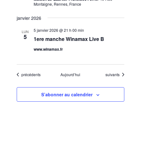
Montaigne, Rennes, France
janvier 2026
5 janvier 2026 @ 21 h 00 min
LUN
5
1ere manche Winamax Live B
www.winamax.fr
Évènements
Évènements
précédents
Aujourd’hui
suivants
S’abonner au calendrier