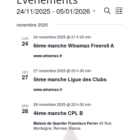
Naviga
Recherche
24/11/2025
 - 
05/01/2026
Recherche
Liste
de
et
Sélectionnez
vues
navigation
novembre 2025
une
Évène
de
date.
vues
24 novembre 2025 @ 21 h 00 min
LUN
24
Évènements
6ème manche Winamax Freeroll A
www.winamax.fr
27 novembre 2025 @ 20 h 30 min
JEU
27
5ème manche Ligue des Clubs
www.winamax.fr
28 novembre 2025 @ 20 h 00 min
VEN
28
4ème manche CPL B
Maison de Quartier Francisco Ferrer
40 Rue
Montaigne, Rennes, France