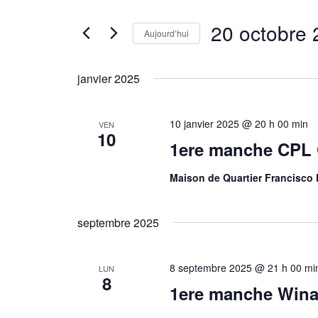
de
Rechercher
vues
20 octobre
Évènements
Aujourd’hui
Évènements
par
Sélectionnez
mot-
une
clé.
janvier 2025
date.
10 janvier 2025 @ 20 h 00 min
VEN
10
1ere manche CPL
Maison de Quartier Francisco 
septembre 2025
8 septembre 2025 @ 21 h 00 mi
LUN
8
1ere manche Wina