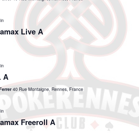
in
amax Live A
in
 A
Ferrer
40 Rue Montaigne, Rennes, France
in
max Freeroll A