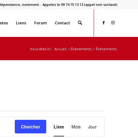
dépendance, isolement… Appelez le 09 74 75 13 13 (appel non surtaxé)
otos
Liens
Forum
Contact
Vous êtes ici :
Accueil
/
Évènements
/
Évènements
Navigation
de
Chercher
Liste
Mois
Jour
vues