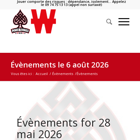
Jouer comporte des risques : dépendance, isolement… Appelez
le 09 74 75 13 13 (appel non surtaxé)
Évènements le 6 août 2026
Vous êtes ici :
Accueil
/
Évènements
/
Évènements
Évènements for 28
mai 2026