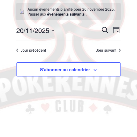
Aucun évènements planifié pour 20 novembre 2025.
Notice
Passer aux
évènements suivants
.
Naviga
Recherche
20/11/2025
Recherche
Jour
de
et
Sélectionnez
vues
navigation
une
Évène
de
Jour précédent
Jour suivant
date.
vues
Évènements
S’abonner au calendrier