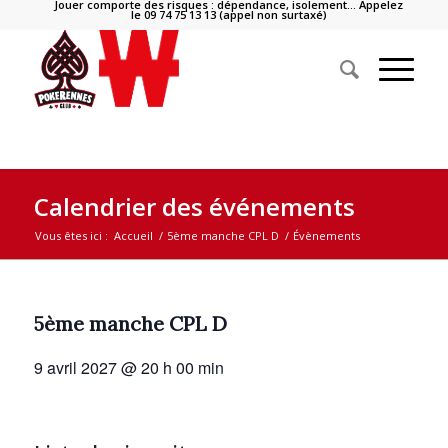
Jouer comporte des risques : dépendance, isolement… Appelez
le 09 74 75 13 13 (appel non surtaxé)
Calendrier des événements
Vous êtes ici :
Accueil
/
5ème manche CPL D
/
Évènements
5ème manche CPL D
9 avril 2027 @ 20 h 00 min