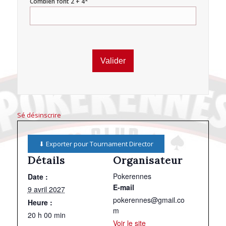
Combien font 2 + 4*
Sé désinscrire
⬇ Exporter pour Tournament Director
Détails
Organisateur
Pokerennes
Date :
E-mail
9 avril 2027
pokerennes@gmail.co
Heure :
m
20 h 00 min
Voir le site