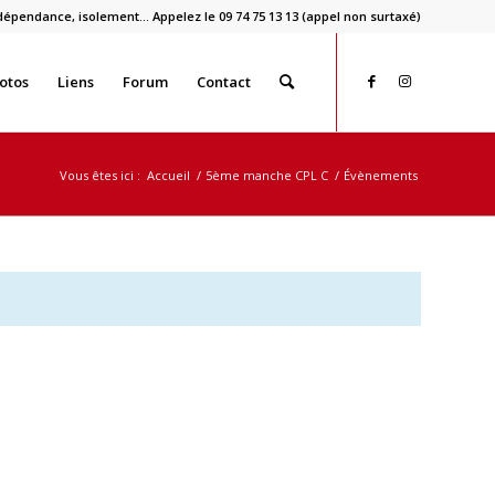
dépendance, isolement… Appelez le 09 74 75 13 13 (appel non surtaxé)
otos
Liens
Forum
Contact
Vous êtes ici :
Accueil
/
5ème manche CPL C
/
Évènements