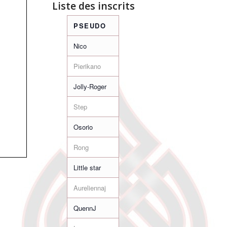
Liste des inscrits
PSEUDO
Nico
Pierikano
Jolly-Roger
Step
Osorio
Rong
Little star
Aureliennaj
QuennJ