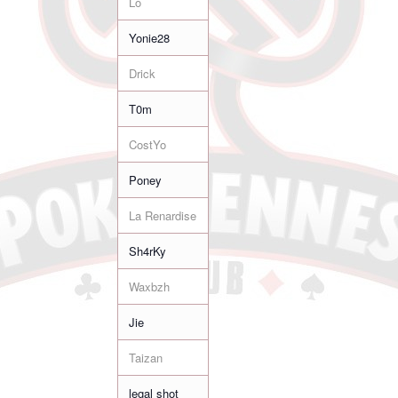
Lo
Yonie28
Drick
T0m
CostYo
Poney
La Renardise
Sh4rKy
Waxbzh
Jie
Taizan
legal shot