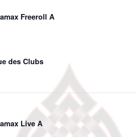
max Freeroll A
e des Clubs
n
amax Live A