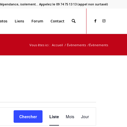
dépendance, isolement… Appelez le 09 74 75 13 13 (appel non surtaxé)
otos
Liens
Forum
Contact
Vous êtes ici :
Accueil
/
Évènements
/
Évènements
Navigation
de
Chercher
Liste
Mois
Jour
vues