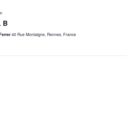
in
 B
Ferrer
40 Rue Montaigne, Rennes, France