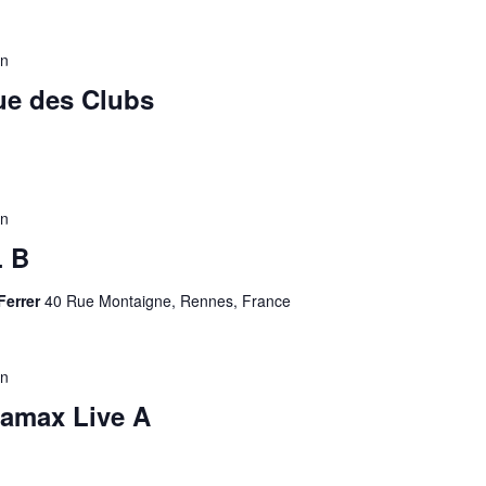
in
e des Clubs
in
 B
Ferrer
40 Rue Montaigne, Rennes, France
in
amax Live A