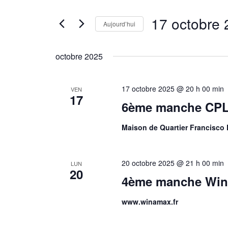
de
Rechercher
vues
17 octobre
Évènements
Aujourd’hui
Évènements
par
Sélectionnez
mot-
une
clé.
octobre 2025
date.
17 octobre 2025 @ 20 h 00 min
VEN
17
6ème manche CPL
Maison de Quartier Francisco 
20 octobre 2025 @ 21 h 00 min
LUN
20
4ème manche Win
www.winamax.fr